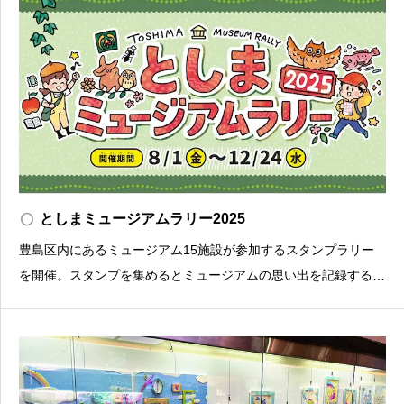
radio_button_unchecked
としまミュージアムラリー2025
豊島区内にあるミュージアム15施設が参加するスタンプラリー
を開催。スタンプを集めるとミュージアムの思い出を記録するノ
ート「ミュージアムダイアリー」や、としまミュージアムラリー
オリジナルグッズがもらえます。詳しくは特設サイト→https://a
om-tokyo.com/toshima/mu