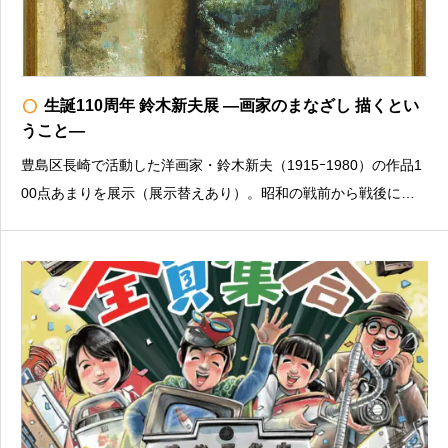
radio_button_unchecked
生誕110周年 鈴木新夫展 ―画家のまなざし 描くとい
うこと―
豊島区長崎で活動した洋画家・鈴木新夫（1915ｰ1980）の作品1
00点あまりを展示（展示替えあり）。昭和の戦前から戦後にか
けて、郷里の常磐炭鉱や変わりゆく東京の風景、そこで働く人々
の姿など、日常にある何気ない光景が独自の柔らかな色彩で描か
れています。東京では初の回顧展です。※図録販売あり※