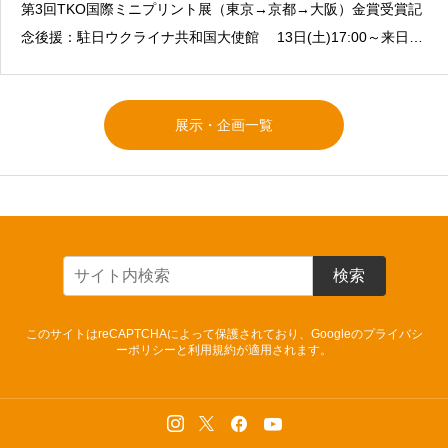
第3回TKO国際ミニプリント展（東京→京都→大阪）金賞受賞記
念後援：駐日ウクライナ共和国大使館 13日(土)17:00～来日作
家を囲むパーティーB-galleryでは、2024年に第3回TKO国際ミニ
プリント展（東京→京都→大阪）を主催し、世界40カ国から238
作家、410点の
展示・企画一覧
検索
このサイトはreCAPTCHAによって保護されており、Googleの
プライバシ
ーポリシー
と
利用規約
が適用されます。