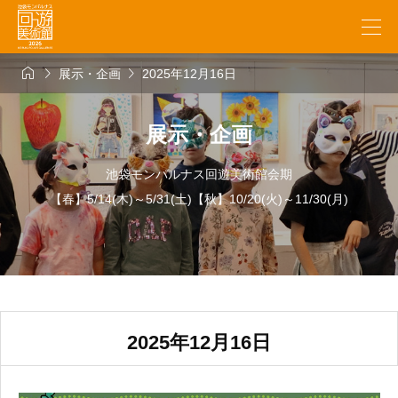



展示・企画
2025年12月16日
展示・企画
池袋モンパルナス回遊美術館会期
【春】5/14(木)～5/31(土)【秋】10/20(火)～11/30(月)
2025年12月16日