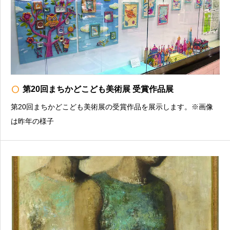
radio_button_unchecked
第20回まちかどこども美術展 受賞作品展
第20回まちかどこども美術展の受賞作品を展示します。※画像
は昨年の様子