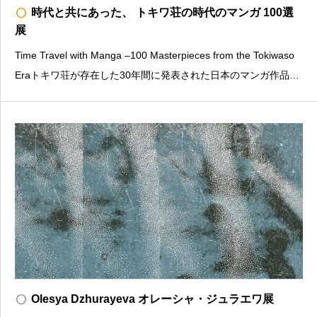
radio_button_unchecked
時代と共にあった、 トキワ荘の時代のマンガ 100選
展
Time Travel with Manga –100 Masterpieces from the Tokiwaso
Eraトキワ荘が存在した30年間に発表された日本のマンガ作品か
ら“永久に読み継がれたい100作”を国内外へ紹介する取り組み
「トキワ荘の時代のマンガ100選」の選出作品とその時代を
radio_button_unchecked
Olesya Dzhurayeva オレーシャ・ジュラエワ展