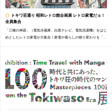
radio_button_unchecked
トキワ荘通り 昭和レトロ館企画展 レトロ家電だョ！
全員集合
「三種の神器」（電気冷蔵庫、白黒テレビ、電気洗濯機）をはじ
めとしたレトロ家電が大集合！家電や暮らしの移り変わりを「触
って」「動かして」「撮って」体験できる展示です。料金：無料