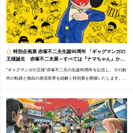
radio_button_unchecked
特別企画展 赤塚不二夫生誕90周年 「ギャグマンガの
王様誕生 赤塚不二夫展～すべては『ナマちゃん』から
始まった～」
"ギャグマンガの王様"赤塚不二夫の生誕90周年を記念し、その創
作の軌跡と独自の表現世界を紐解く特別展を開催いたします。料
金：大人500円／小中学生100円※未就学児・障害者（介助者１
名まで）は無料＜その他注意書きなど＞入館はHPからの予約を
おすすめしますhttps://t