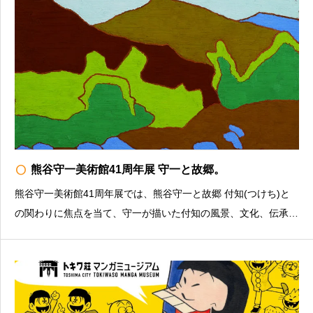
radio_button_unchecked
熊谷守一美術館41周年展 守一と故郷。
熊谷守一美術館41周年展では、熊谷守一と故郷 付知(つけち)と
の関わりに焦点を当て、守一が描いた付知の風景、文化、伝承、
そして庭の生きものを描いた作品から、守一の心に宿る故郷 付
知の姿をご紹介します。一般700円(15人以上団体630円)、高・
大学生300円、小・中学生100円、