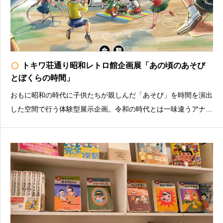
radio_button_unchecked
トキワ荘通り昭和レトロ館企画展「あの頃のあそび
とぼくらの時間」
おもに昭和の時代に子供たちが親しんだ「あそび」を時間を演出
した空間で行う体験型展示企画。令和の時代とは一味違うアナロ
グ感やドキドキ感満載のあるあそびを通して、昭和の時代を体験
してみましょう！土日祝を中心に、各種イベント・ワークショッ
プを開催予定！詳しくは公式HPをご確認ください。トキ