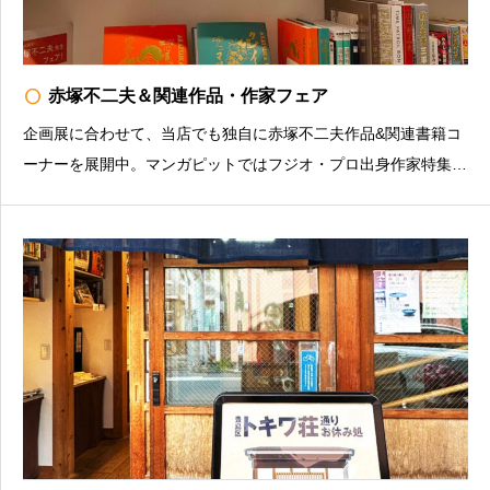
radio_button_unchecked
赤塚不二夫＆関連作品・作家フェア
企画展に合わせて、当店でも独自に赤塚不二夫作品&関連書籍コ
ーナーを展開中。マンガピットではフジオ・プロ出身作家特集
も。お店の情報を発信中（インスタグラム）https://www.instagra
m.com/manganight_books/マンガナイトBOOKS豊島区南長崎3