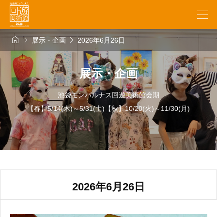



展示・企画
2026年6月26日
展示・企画
池袋モンパルナス回遊美術館会期
【春】5/14(木)～5/31(土)【秋】10/20(火)～11/30(月)
2026年6月26日