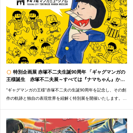
radio_button_unchecked
特別企画展 赤塚不二夫生誕90周年 「ギャグマンガの
王様誕生 赤塚不二夫展～すべては『ナマちゃん』から
始まった～」
"ギャグマンガの王様"赤塚不二夫の生誕90周年を記念し、その創
作の軌跡と独自の表現世界を紐解く特別展を開催いたします。料
金：大人500円／小中学生100円※未就学児・障害者（介助者１
名まで）は無料＜その他注意書きなど＞入館はHPからの予約を
おすすめしますhttps://t