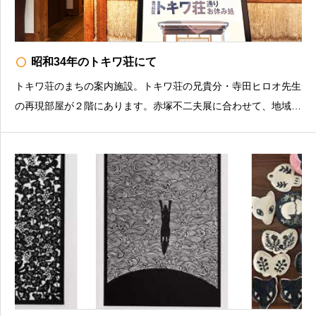
radio_button_unchecked
昭和34年のトキワ荘にて
トキワ荘のまちの案内施設。トキワ荘の兄貴分・寺田ヒロオ先生
の再現部屋が２階にあります。赤塚不二夫展に合わせて、地域と
トキワ荘のエピソードや、現存する紫雲荘202号室の特別公開を
行います。①「昭和34年のトキワ荘にて 〜トキワ荘通りお休
み処とナマちゃん〜」トキワ荘通りお休み処は以前はお米屋