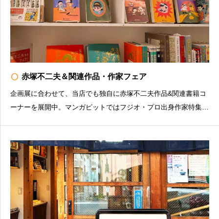
radio_button_unchecked
赤塚不二夫＆関連作品・作家フェア
企画展に合わせて、当店でも独自に赤塚不二夫作品&関連書籍コ
ーナーを展開中。マンガピットではフジオ・プロ出身作家特集
も。お店の情報を発信中（インスタグラム）https://www.instagra
m.com/manganight_books/マンガナイトBOOKS豊島区南長崎3