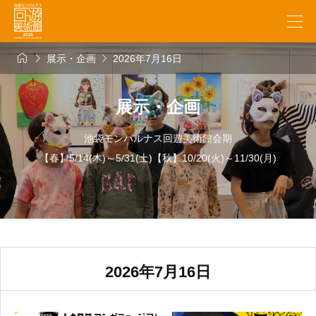



展示・企画
2026年7月16日
展示・企画
池袋モンパルナス回遊美術館会期
【春】5/14(木)～5/31(土)【秋】10/20(火)～11/30(月)
2026年7月16日