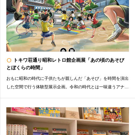
radio_button_unchecked
トキワ荘通り昭和レトロ館企画展「あの頃のあそび
とぼくらの時間」
おもに昭和の時代に子供たちが親しんだ「あそび」を時間を演出
した空間で行う体験型展示企画。令和の時代とは一味違うアナロ
グ感やドキドキ感満載のあるあそびを通して、昭和の時代を体験
してみましょう！土日祝を中心に、各種イベント・ワークショッ
プを開催予定！詳しくは公式HPをご確認ください。トキ