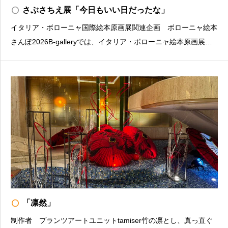
radio_button_unchecked
さぶさちえ展「今日もいい日だったな」
イタリア・ボローニャ国際絵本原画展関連企画 ボローニャ絵本
さんぽ2026B-galleryでは、イタリア・ボローニャ絵本原画展の
関連企画として、毎年恒例となっている入選作家の個展を開催し
ております。本年は、2023年の入選作家・さぶさちえによる
「今日もいい日だったな」を開催する運びとなり
radio_button_unchecked
「凛然」
制作者 プランツアートユニットtamiser竹の凛とし、真っ直ぐ