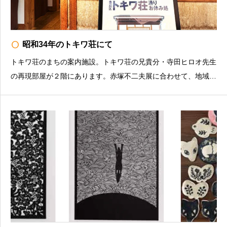
radio_button_unchecked
昭和34年のトキワ荘にて
トキワ荘のまちの案内施設。トキワ荘の兄貴分・寺田ヒロオ先生
の再現部屋が２階にあります。赤塚不二夫展に合わせて、地域と
トキワ荘のエピソードや、現存する紫雲荘202号室の特別公開を
行います。①「昭和34年のトキワ荘にて 〜トキワ荘通りお休
み処とナマちゃん〜」トキワ荘通りお休み処は以前はお米屋