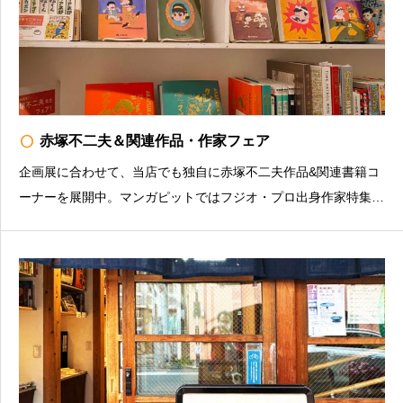
radio_button_unchecked
赤塚不二夫＆関連作品・作家フェア
企画展に合わせて、当店でも独自に赤塚不二夫作品&関連書籍コ
ーナーを展開中。マンガピットではフジオ・プロ出身作家特集
も。お店の情報を発信中（インスタグラム）https://www.instagra
m.com/manganight_books/マンガナイトBOOKS豊島区南長崎3