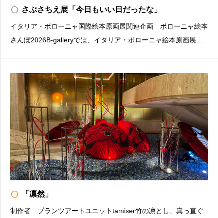
radio_button_unchecked
さぶさちえ展「今日もいい日だったな」
イタリア・ボローニャ国際絵本原画展関連企画 ボローニャ絵本
さんぽ2026B-galleryでは、イタリア・ボローニャ絵本原画展の
関連企画として、毎年恒例となっている入選作家の個展を開催し
ております。本年は、2023年の入選作家・さぶさちえによる
「今日もいい日だったな」を開催する運びとなり
radio_button_unchecked
「凛然」
制作者 プランツアートユニットtamiser竹の凛とし、真っ直ぐ