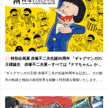
radio_button_unchecked
特別企画展 赤塚不二夫生誕90周年 「ギャグマンガの
王様誕生 赤塚不二夫展～すべては『ナマちゃん』から
始まった～」
"ギャグマンガの王様"赤塚不二夫の生誕90周年を記念し、その創
作の軌跡と独自の表現世界を紐解く特別展を開催いたします。料
金：大人500円／小中学生100円※未就学児・障害者（介助者１
名まで）は無料＜その他注意書きなど＞入館はHPからの予約を
おすすめしますhttps://t