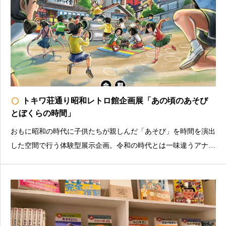
radio_button_unchecked
トキワ荘通り昭和レトロ館企画展「あの頃のあそび
とぼくらの時間」
おもに昭和の時代に子供たちが親しんだ「あそび」を時間を演出
した空間で行う体験型展示企画。令和の時代とは一味違うアナロ
グ感やドキドキ感満載のあるあそびを通して、昭和の時代を体験
してみましょう！土日祝を中心に、各種イベント・ワークショッ
プを開催予定！詳しくは公式HPをご確認ください。トキ