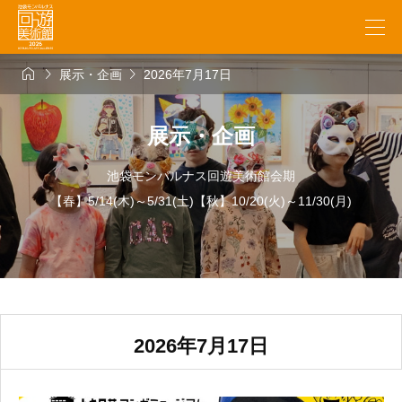



展示・企画
2026年7月17日
展示・企画
池袋モンパルナス回遊美術館会期
【春】5/14(木)～5/31(土)【秋】10/20(火)～11/30(月)
2026年7月17日