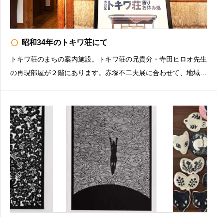
radio_button_unchecked
昭和34年のトキワ荘にて
トキワ荘のまちの案内施設。トキワ荘の兄貴分・寺田ヒロオ先生
の再現部屋が２階にあります。赤塚不二夫展に合わせて、地域と
トキワ荘のエピソードや、現存する紫雲荘202号室の特別公開を
行います。①「昭和34年のトキワ荘にて 〜トキワ荘通りお休
み処とナマちゃん〜」トキワ荘通りお休み処は以前はお米屋