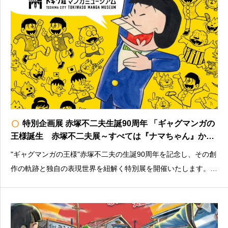
radio_button_unchecked
特別企画展 赤塚不二夫生誕90周年 「ギャグマンガの
王様誕生 赤塚不二夫展～すべては『ナマちゃん』から
始まった～」
"ギャグマンガの王様"赤塚不二夫の生誕90周年を記念し、その創
作の軌跡と独自の表現世界を紐解く特別展を開催いたします。料
金：大人500円／小中学生100円※未就学児・障害者（介助者１
名まで）は無料＜その他注意書きなど＞入館はHPからの予約を
おすすめしますhttps://t