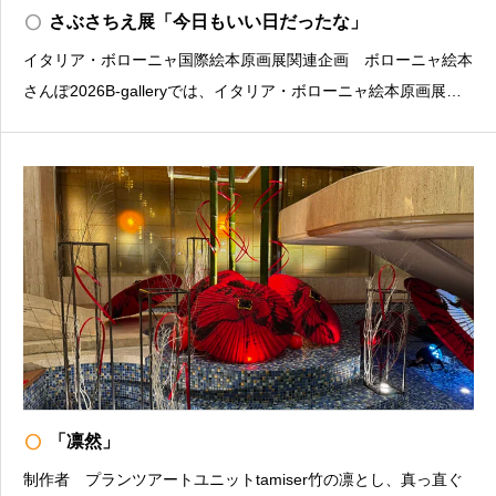
radio_button_unchecked
さぶさちえ展「今日もいい日だったな」
イタリア・ボローニャ国際絵本原画展関連企画 ボローニャ絵本
さんぽ2026B-galleryでは、イタリア・ボローニャ絵本原画展の
関連企画として、毎年恒例となっている入選作家の個展を開催し
ております。本年は、2023年の入選作家・さぶさちえによる
「今日もいい日だったな」を開催する運びとなり
radio_button_unchecked
「凛然」
制作者 プランツアートユニットtamiser竹の凛とし、真っ直ぐ