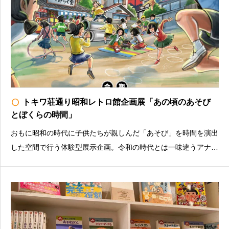
radio_button_unchecked
トキワ荘通り昭和レトロ館企画展「あの頃のあそび
とぼくらの時間」
おもに昭和の時代に子供たちが親しんだ「あそび」を時間を演出
した空間で行う体験型展示企画。令和の時代とは一味違うアナロ
グ感やドキドキ感満載のあるあそびを通して、昭和の時代を体験
してみましょう！土日祝を中心に、各種イベント・ワークショッ
プを開催予定！詳しくは公式HPをご確認ください。トキ