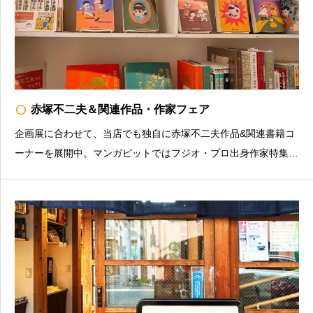
radio_button_unchecked
赤塚不二夫＆関連作品・作家フェア
企画展に合わせて、当店でも独自に赤塚不二夫作品&関連書籍コ
ーナーを展開中。マンガピットではフジオ・プロ出身作家特集
も。お店の情報を発信中（インスタグラム）https://www.instagra
m.com/manganight_books/マンガナイトBOOKS豊島区南長崎3