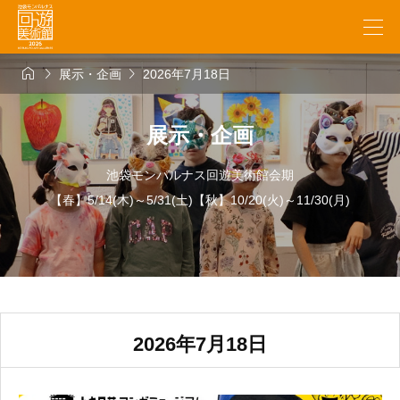



展示・企画
2026年7月18日
展示・企画
池袋モンパルナス回遊美術館会期
【春】5/14(木)～5/31(土)【秋】10/20(火)～11/30(月)
2026年7月18日