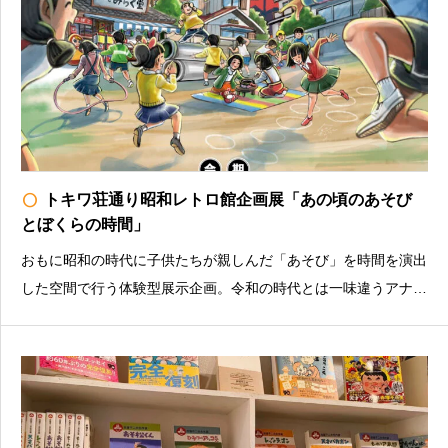
radio_button_unchecked
トキワ荘通り昭和レトロ館企画展「あの頃のあそび
とぼくらの時間」
おもに昭和の時代に子供たちが親しんだ「あそび」を時間を演出
した空間で行う体験型展示企画。令和の時代とは一味違うアナロ
グ感やドキドキ感満載のあるあそびを通して、昭和の時代を体験
してみましょう！土日祝を中心に、各種イベント・ワークショッ
プを開催予定！詳しくは公式HPをご確認ください。トキ