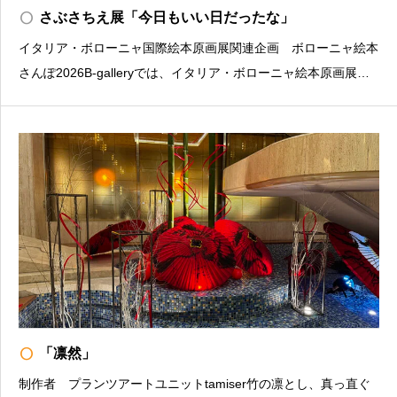
radio_button_unchecked
さぶさちえ展「今日もいい日だったな」
イタリア・ボローニャ国際絵本原画展関連企画 ボローニャ絵本
さんぽ2026B-galleryでは、イタリア・ボローニャ絵本原画展の
関連企画として、毎年恒例となっている入選作家の個展を開催し
ております。本年は、2023年の入選作家・さぶさちえによる
「今日もいい日だったな」を開催する運びとなり
radio_button_unchecked
「凛然」
制作者 プランツアートユニットtamiser竹の凛とし、真っ直ぐ