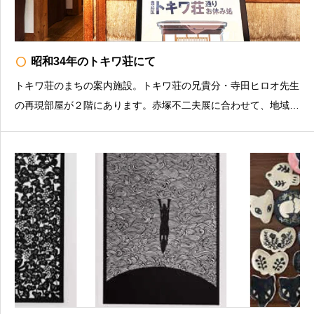
radio_button_unchecked
昭和34年のトキワ荘にて
トキワ荘のまちの案内施設。トキワ荘の兄貴分・寺田ヒロオ先生
の再現部屋が２階にあります。赤塚不二夫展に合わせて、地域と
トキワ荘のエピソードや、現存する紫雲荘202号室の特別公開を
行います。①「昭和34年のトキワ荘にて 〜トキワ荘通りお休
み処とナマちゃん〜」トキワ荘通りお休み処は以前はお米屋