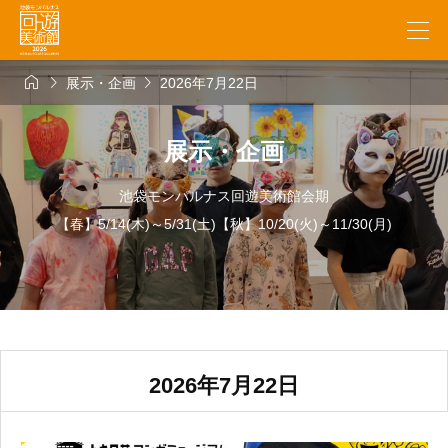



展示・企画
2026年7月22日
展示・企画
池袋モンパルナス回遊美術館会期
【春】5/14(木)～5/31(土)【秋】10/20(火)～11/30(月)
2026年7月22日