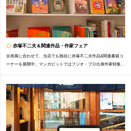
radio_button_unchecked
赤塚不二夫＆関連作品・作家フェア
企画展に合わせて、当店でも独自に赤塚不二夫作品&関連書籍コ
ーナーを展開中。マンガピットではフジオ・プロ出身作家特集
も。お店の情報を発信中（インスタグラム）https://www.instagra
m.com/manganight_books/マンガナイトBOOKS豊島区南長崎3