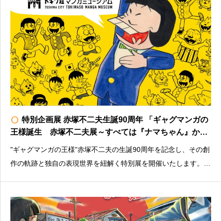
radio_button_unchecked
特別企画展 赤塚不二夫生誕90周年 「ギャグマンガの
王様誕生 赤塚不二夫展～すべては『ナマちゃん』から
始まった～」
"ギャグマンガの王様"赤塚不二夫の生誕90周年を記念し、その創
作の軌跡と独自の表現世界を紐解く特別展を開催いたします。料
金：大人500円／小中学生100円※未就学児・障害者（介助者１
名まで）は無料＜その他注意書きなど＞入館はHPからの予約を
おすすめしますhttps://t