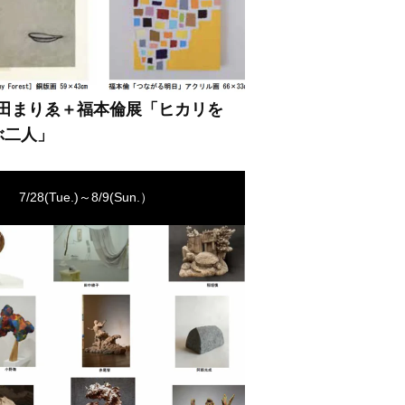
田まりゑ＋福本倫展「ヒカリを
ぶ二人」
7/28(Tue.)～8/9(Sun.）