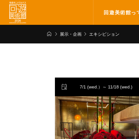
回遊美術館っ



展示・企画
エキシビション

7/1 (wed.）～ 11/18 (wed.)