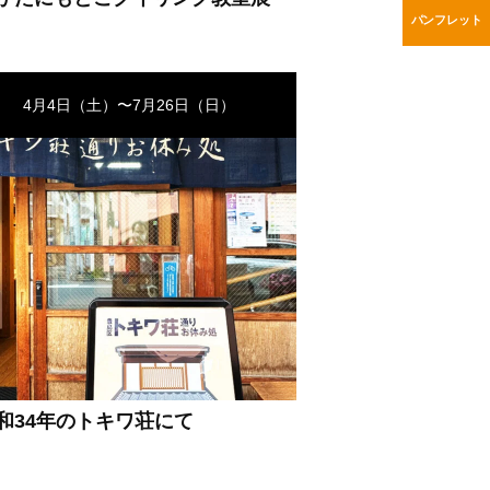
パンフレット
4月4日（土）〜7月26日（日）
和34年のトキワ荘にて