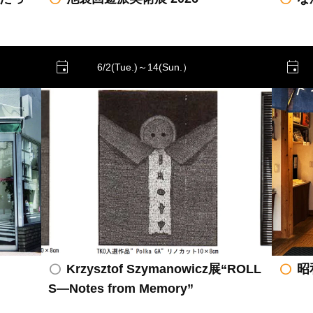


6/2(Tue.)～14(Sun.）
radio_button_unchecked
radio_button_unchecked
Krzysztof Szymanowicz展“ROLL
昭
S—Notes from Memory”