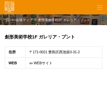



会場マップ
創形美術学校1F ガレリア・プント
創形美術学校1F ガレリア・プント
住所
〒171-0021 豊島区西池袋3-31-2
WEB
WEBサイト
link