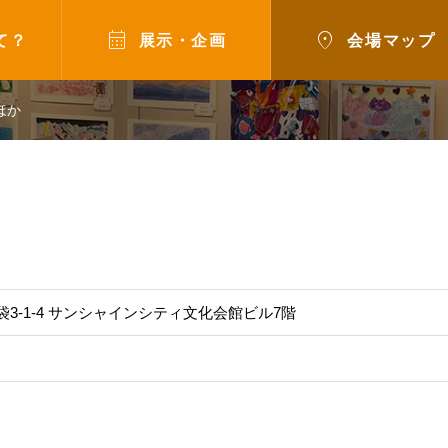


て？
展示・企画
会場マップ
ほか
東池袋3-1-4 サンシャインシティ文化会館ビル7階