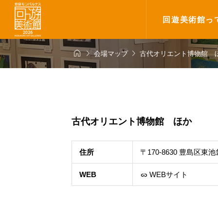
回遊美術館っ



会場マップ
古代オリエント博物館 
古代オリエント博物館 ほか
住所
〒170-8630 豊島区
WEB
WEBサイト
link