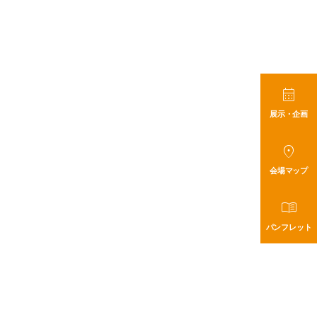

展示・企画

会場マップ

パンフレット