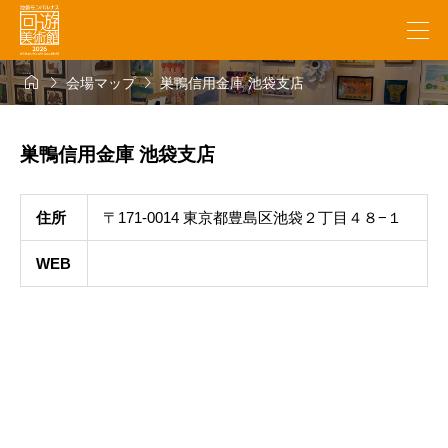



会場マップ
巣鴨信用金庫 池袋支店
巣鴨信用金庫 池袋支店
住所
〒171-0014 東京都豊島区池袋２丁目４８−１
WEB