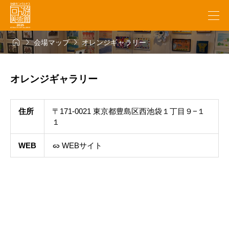



会場マップ
オレンジギャラリー
オレンジギャラリー
住所
〒171-0021 東京都豊島区西池袋１丁目９−１
１
WEB
WEBサイト
link