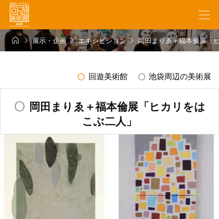




展示・企画
エキシビション
岡田まりゑ＋福本倫展「
radio_button_unchecked
radio_button_unchecked
回遊美術館
池袋周辺の美術展
radio_button_unchecked
岡田まりゑ＋福本倫展「ヒカリをは
こぶ二人」