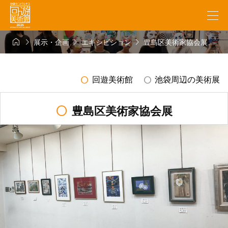




展示・企画
エキシビション
豊島区美術家協会展
radio_button_unchecked
radio_button_unchecked
回遊美術館
池袋周辺の美術展
radio_button_unchecked
豊島区美術家協会展