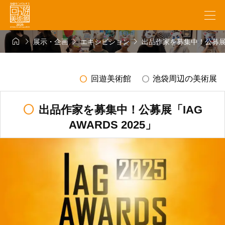




展示・企画
エキシビション
出品作家を募集中！公募展「IA
radio_button_unchecked
radio_button_unchecked
回遊美術館
池袋周辺の美術展
radio_button_unchecked
出品作家を募集中！公募展「IAG
AWARDS 2025」