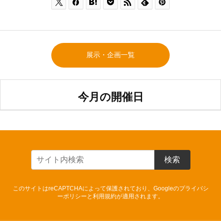







展示・企画一覧
今月の開催日
検索
このサイトはreCAPTCHAによって保護されており、Googleの
プライバシ
ーポリシー
と
利用規約
が適用されます。