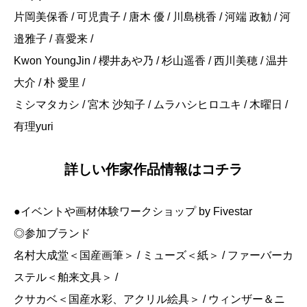
片岡美保香 / 可児貴子 / 唐木 優 / 川島桃香 / 河端 政勧 / 河
邉雅子 / 喜愛来 /
Kwon YoungJin / 櫻井あや乃 / 杉山遥香 / 西川美穂 / 温井
大介 / 朴 愛里 /
ミシマタカシ / 宮木 沙知子 / ムラハシヒロユキ / 木曜日 /
有理yuri
詳しい作家作品情報はコチラ
●イベントや画材体験ワークショップ by Fivestar
◎参加ブランド
名村大成堂＜国産画筆＞ / ミューズ＜紙＞ / ファーバーカ
ステル＜舶来文具＞ /
クサカベ＜国産水彩、アクリル絵具＞ / ウィンザー＆ニ