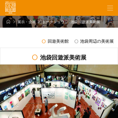




展示・企画
トークショウ
池袋回遊派美術展
radio_button_unchecked
radio_button_unchecked
回遊美術館
池袋周辺の美術展
radio_button_unchecked
池袋回遊派美術展