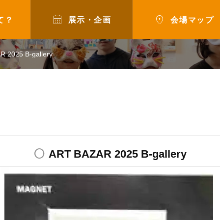


て？
展示・企画
会場マップ
 2025 B-gallery
radio_button_unchecked
ART BAZAR 2025 B-gallery