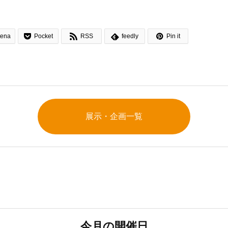




tena
Pocket
RSS
feedly
Pin it
展示・企画一覧
今月の開催日