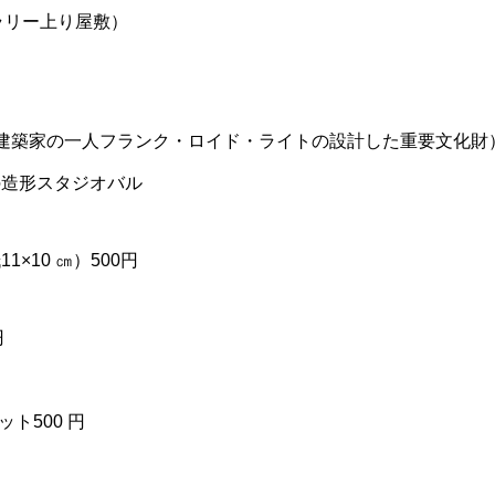
ャラリー上り屋敷）
大建築家の一人フランク・ロイド・ライトの設計した重要文化財
の造形スタジオバル
1×10 ㎝）500円
円
ット500 円