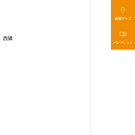

会場マップ

）西隣
パンフレット