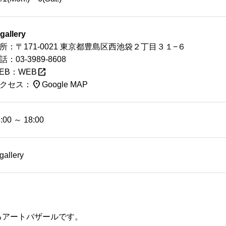
gallery
所：〒171-0021 東京都豊島区西池袋２丁目３１−６
話：03-3989-8608
open_in_new
EB：
WEB
place
クセス：
Google MAP
:00 ～ 18:00
gallery
るアートバザールです。