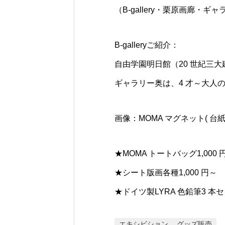
（B-gallery・栗原画廊・ギ
B-galleryご紹介：
自由学園明日館（20 世紀三
ギャラリー奥は、4 才～大人
画像：MOMA マグネット( 台紙1
★MOMA トートバッグ1,000 
★シート版画各種1,000 円～
★ドイツ製LYRA 色鉛筆3 本セ
エキシビション
グッズ販売