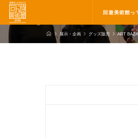
回遊美術館っ




展示・企画
グッズ販売
ART BAZAR