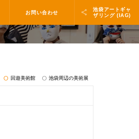
池袋アートギャ

お問い合わせ
ザリング (IAG)
radio_button_unchecked
radio_button_unchecked
回遊美術館
池袋周辺の美術展