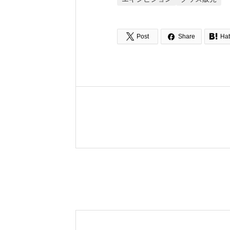



Post
Share
Ha