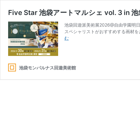
Five Star 池袋アートマルシェ vol. 3 i
池袋回遊派美術展2026@自由学園明日
スペシャリストがおすすめする画材をお
Five
む
Star
池
袋
ア
池袋モンパルナス回遊美術館
ー
ト
マ
ル
シ
ェ
vol.
3
in
池
袋