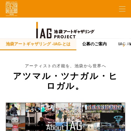
池袋アートギャザリング -IAG-とは
公募のご案内
IAG A
アーティストの才能を、池袋から世界へ
アツマル・ツナガル・ヒ
ロガル。