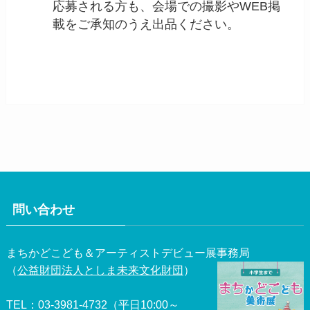
応募される方も、会場での撮影やWEB掲
載をご承知のうえ出品ください。
問い合わせ
まちかどこども＆アーティストデビュー展事務局
（
公益財団法人としま未来文化財団
）
TEL：03-3981-4732（平日10:00～